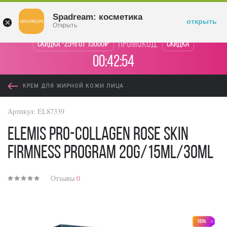
Войти
Spadream: косметика
открыть
Открыть
промокод:
Скидка -25% от 15000₽
Скидка
00:42:54
КРЕМ ДЛЯ ЖИРНОЙ КОЖИ ЛИЦА
Артикул:
EL87339
Elemis Pro-Collagen Rose Skin
Firmness Program 20g/15ml/30ml
Отзывы
0
15%