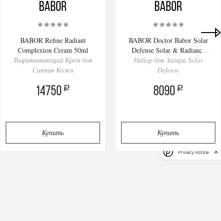
BABOR
BABOR
BABOR Refine Radiant
BABOR Doctor Babor Solar
Complexion Cream 50ml
Defense Solar & Radiance
Выравнивающий Крем для
Набор для Загара Solar
Routine Set
Сияния Кожи
Defense
a
a
14750
8090
Купить
Купить
Privacy notice