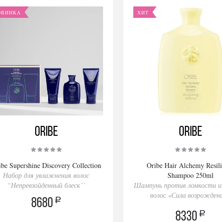
ОВИНКА
ХИТ
Oribe
Oribe
ibe Supershine Discovery Collection
Oribe Hair Alchemy Resil
Набор для увлажнения волос
Shampoo 250ml
“Непревзойденный блеск’’
Шампунь против ломкости и
волос «Сила возрожден
a
8680
a
8330