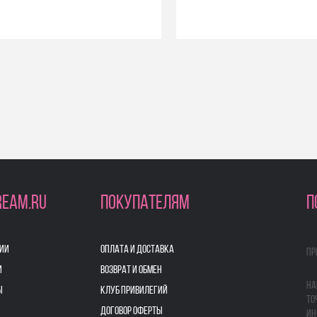
REAM.RU
ПОКУПАТЕЛЯМ
П
ИИ
ОПЛАТА И ДОСТАВКА
Пр
И
ВОЗВРАТ И ОБМЕН
На
Ы
КЛУБ ПРИВИЛЕГИЙ
то
ДОГОВОР ОФЕРТЫ
ин