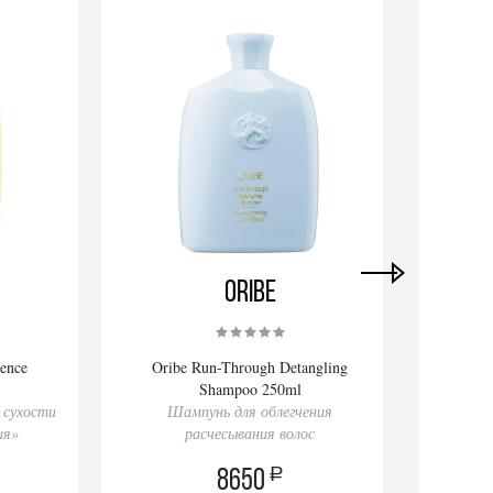
Oribe
ience
Oribe Run-Through Detangling
Orib
Shampoo 250ml
 сухости
Шампунь для облегчения
Ша
ия»
расчесывания волос
a
8650