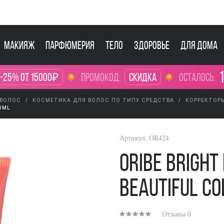
Макияж
Парфюмерия
Тело
Здоровье
Для дома
1
 -25% от 15000₽
промокод:
Скидка
осталось:
 ВОЛОС
КОСМЕТИКА ДЛЯ ВОЛОС ПО ТИПУ СРЕДСТВА
КОРРЕКТОР
0ML
Артикул:
OR424
Oribe Bright
Beautiful Co
Отзывы
0