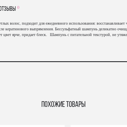
0
отзывы
етлых волос, подходит для ежедневного использования: восстанавливает
сле кератинового выпрямления. Бессульфатный шампунь деликатно очища
ет цвет ярче, придает блеск. Шампунь с питательной текстурой, не утя
Похожие товары