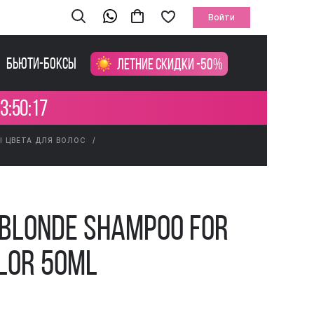
Войти
Бьюти-боксы
Летние скидки -50%
3:50:16
Ы ЦВЕТА ДЛЯ ВОЛОС
 Blonde Shampoo For
lor 50ml