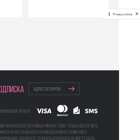
Privacy notice
ОДПИСКА
инимаем к оплате
ми приняты все разумные меры к тому, чтобы обеспечить
чность и актуальность размещенной на этом сайте
формации, однако ее точность и полнота не могут быть